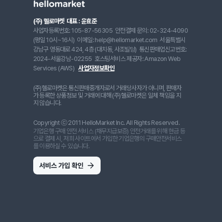
(주) 헬로마켓
대표 : 윤효준
사업자등록번호: 105-87-56305
안전결제 문의: 02-324-4090
(평일 10시~16시)
이메일: help@hellomarket.com
서울특별시
강남구 영동대로 424, 4층 (대치동, 사조빌딩)
통신판매업신고번호:
2024-서울강남-02255
호스팅서비스 제공자: Amazon Web
Services (AWS)
사업자정보확인
(주)헬로마켓은 통신판매중개자로서 거래당사자가 아니며, 판매자
가 등록한 상품정보 및 거래에 대해 (주)헬로마켓은 일체 책임을 지
지 않습니다.
Copyright ⓒ 2011 HelloMarket Inc. All Rights Reserved.
기업은행 구매 안전 서비스 (채무지급보증) 안전거래를 위해 현금 등
으로 결제 시, 저희 사이트에서 가입한 기업은행의 구매안전서비스
를 이용하실 수 있습니다.