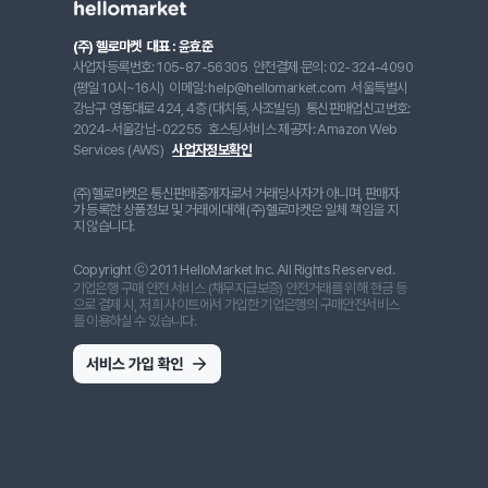
(주) 헬로마켓
대표 : 윤효준
사업자등록번호: 105-87-56305
안전결제 문의: 02-324-4090
(평일 10시~16시)
이메일: help@hellomarket.com
서울특별시
강남구 영동대로 424, 4층 (대치동, 사조빌딩)
통신판매업신고번호:
2024-서울강남-02255
호스팅서비스 제공자: Amazon Web
Services (AWS)
사업자정보확인
(주)헬로마켓은 통신판매중개자로서 거래당사자가 아니며, 판매자
가 등록한 상품정보 및 거래에 대해 (주)헬로마켓은 일체 책임을 지
지 않습니다.
Copyright ⓒ 2011 HelloMarket Inc. All Rights Reserved.
기업은행 구매 안전 서비스 (채무지급보증) 안전거래를 위해 현금 등
으로 결제 시, 저희 사이트에서 가입한 기업은행의 구매안전서비스
를 이용하실 수 있습니다.