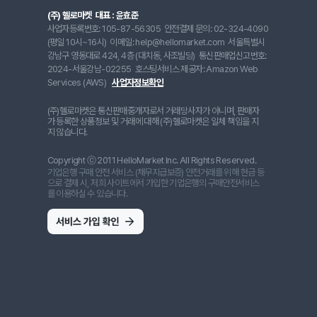
(주) 헬로마켓
대표 : 윤효준
사업자등록번호: 105-87-56305
안전결제 문의: 02-324-4090
(평일 10시~16시)
이메일: help@hellomarket.com
서울특별시
강남구 영동대로 424, 4층 (대치동, 사조빌딩)
통신판매업신고번호:
2024-서울강남-02255
호스팅서비스 제공자: Amazon Web
Services (AWS)
사업자정보확인
(주)헬로마켓은 통신판매중개자로서 거래당사자가 아니며, 판매자
가 등록한 상품정보 및 거래에 대해 (주)헬로마켓은 일체 책임을 지
지 않습니다.
Copyright ⓒ 2011 HelloMarket Inc. All Rights Reserved.
기업은행 구매 안전 서비스 (채무지급보증) 안전거래를 위해 현금 등
으로 결제 시, 저희 사이트에서 가입한 기업은행의 구매안전서비스
를 이용하실 수 있습니다.