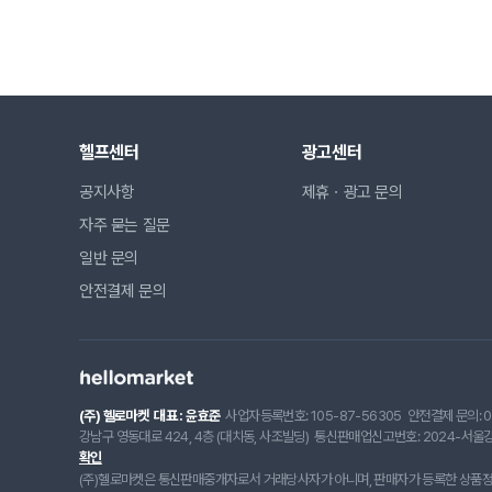
헬프센터
광고센터
공지사항
제휴ㆍ광고 문의
자주 묻는 질문
일반 문의
안전결제 문의
(주) 헬로마켓
대표 : 윤효준
사업자등록번호: 105-87-56305
안전결제 문의: 0
강남구 영동대로 424, 4층 (대치동, 사조빌딩)
통신판매업신고번호: 2024-서울강
확인
(주)헬로마켓은 통신판매중개자로서 거래당사자가 아니며, 판매자가 등록한 상품정보