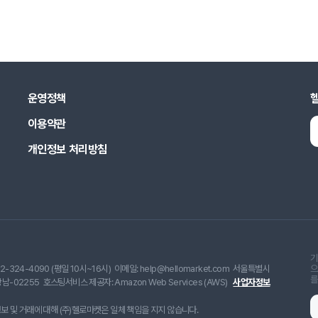
운영정책
이용약관
개인정보 처리방침
기
2-324-4090 (평일 10시~16시)
이메일: help@hellomarket.com
서울특별시
으
를
남-02255
호스팅서비스 제공자: Amazon Web Services (AWS)
사업자정보
 및 거래에 대해 (주)헬로마켓은 일체 책임을 지지 않습니다.