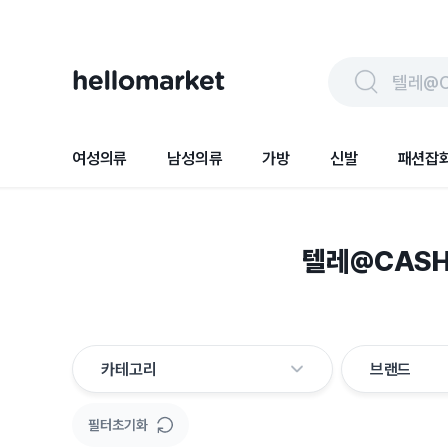
텔레@C
여성의류
남성의류
가방
신발
패션잡
텔레@CASH
카테고리
브랜드
필터초기화