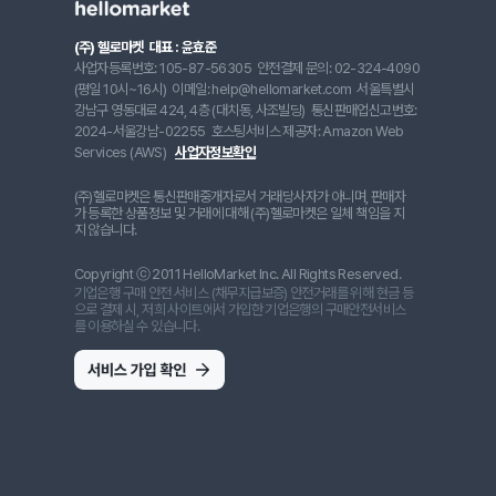
(주) 헬로마켓
대표 : 윤효준
사업자등록번호: 105-87-56305
안전결제 문의: 02-324-4090
(평일 10시~16시)
이메일: help@hellomarket.com
서울특별시
강남구 영동대로 424, 4층 (대치동, 사조빌딩)
통신판매업신고번호:
2024-서울강남-02255
호스팅서비스 제공자: Amazon Web
Services (AWS)
사업자정보확인
(주)헬로마켓은 통신판매중개자로서 거래당사자가 아니며, 판매자
가 등록한 상품정보 및 거래에 대해 (주)헬로마켓은 일체 책임을 지
지 않습니다.
Copyright ⓒ 2011 HelloMarket Inc. All Rights Reserved.
기업은행 구매 안전 서비스 (채무지급보증) 안전거래를 위해 현금 등
으로 결제 시, 저희 사이트에서 가입한 기업은행의 구매안전서비스
를 이용하실 수 있습니다.