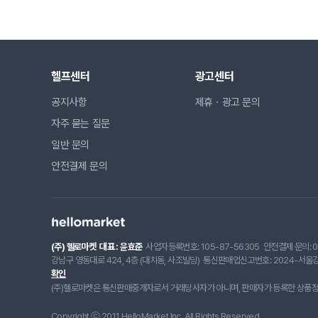
헬프센터
광고센터
공지사항
제휴ㆍ광고 문의
자주 묻는 질문
일반 문의
안전결제 문의
(주) 헬로마켓
대표 : 윤효준
사업자등록번호: 105-87-56305
안전결제 문의: 0
강남구 영동대로 424, 4층 (대치동, 사조빌딩)
통신판매업신고번호: 2024-서울강
확인
(주)헬로마켓은 통신판매중개자로서 거래당사자가 아니며, 판매자가 등록한 상품정보
Copyright ⓒ 2011 HelloMarket Inc. All Rights Reserved.