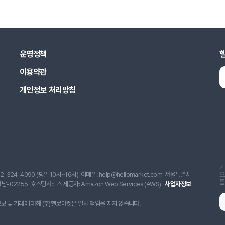
운영정책
이용약관
개인정보 처리방침
기
2-324-4090 (평일 10시~16시)
이메일: help@hellomarket.com
서울특별시
으
를
남-02255
호스팅서비스 제공자: Amazon Web Services (AWS)
사업자정보
 및 거래에 대해 (주)헬로마켓은 일체 책임을 지지 않습니다.