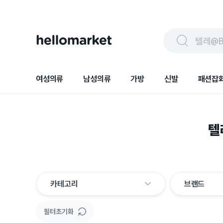
텔레@B
여성의류
남성의류
가방
신발
패션잡
텔
카테고리
브랜드
필터초기화