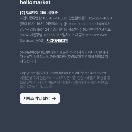
(주) 헬로마켓
대표 : 윤효준
사업자등록번호: 105-87-56305
안전결제 문의: 02-324-4090
(평일 10시~16시)
이메일: help@hellomarket.com
서울특별시
강남구 영동대로 424, 4층 (대치동, 사조빌딩)
통신판매업신고번호:
2024-서울강남-02255
호스팅서비스 제공자: Amazon Web
Services (AWS)
사업자정보확인
(주)헬로마켓은 통신판매중개자로서 거래당사자가 아니며, 판매자
가 등록한 상품정보 및 거래에 대해 (주)헬로마켓은 일체 책임을 지
지 않습니다.
Copyright ⓒ 2011 HelloMarket Inc. All Rights Reserved.
기업은행 구매 안전 서비스 (채무지급보증) 안전거래를 위해 현금 등
으로 결제 시, 저희 사이트에서 가입한 기업은행의 구매안전서비스
를 이용하실 수 있습니다.