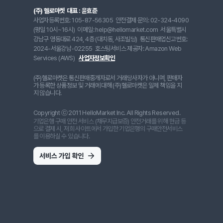
(주) 헬로마켓
대표 : 윤효준
사업자등록번호: 105-87-56305
안전결제 문의: 02-324-4090
(평일 10시~16시)
이메일: help@hellomarket.com
서울특별시
강남구 영동대로 424, 4층 (대치동, 사조빌딩)
통신판매업신고번호:
2024-서울강남-02255
호스팅서비스 제공자: Amazon Web
Services (AWS)
사업자정보확인
(주)헬로마켓은 통신판매중개자로서 거래당사자가 아니며, 판매자
가 등록한 상품정보 및 거래에 대해 (주)헬로마켓은 일체 책임을 지
지 않습니다.
Copyright ⓒ 2011 HelloMarket Inc. All Rights Reserved.
기업은행 구매 안전 서비스 (채무지급보증) 안전거래를 위해 현금 등
으로 결제 시, 저희 사이트에서 가입한 기업은행의 구매안전서비스
를 이용하실 수 있습니다.