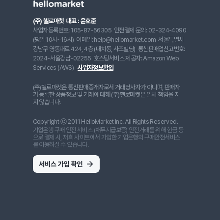
(주) 헬로마켓
대표 : 윤효준
사업자등록번호: 105-87-56305
안전결제 문의: 02-324-4090
(평일 10시~16시)
이메일: help@hellomarket.com
서울특별시
강남구 영동대로 424, 4층 (대치동, 사조빌딩)
통신판매업신고번호:
2024-서울강남-02255
호스팅서비스 제공자: Amazon Web
Services (AWS)
사업자정보확인
(주)헬로마켓은 통신판매중개자로서 거래당사자가 아니며, 판매자
가 등록한 상품정보 및 거래에 대해 (주)헬로마켓은 일체 책임을 지
지 않습니다.
Copyright ⓒ 2011 HelloMarket Inc. All Rights Reserved.
기업은행 구매 안전 서비스 (채무지급보증) 안전거래를 위해 현금 등
으로 결제 시, 저희 사이트에서 가입한 기업은행의 구매안전서비스
를 이용하실 수 있습니다.