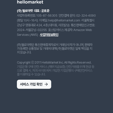
(주) 헬로마켓
대표 : 윤효준
사업자등록번호: 105-87-56305
안전결제 문의: 02-324-4090
(평일 10시~16시)
이메일: help@hellomarket.com
서울특별시
강남구 영동대로 424, 4층 (대치동, 사조빌딩)
통신판매업신고번호:
2024-서울강남-02255
호스팅서비스 제공자: Amazon Web
Services (AWS)
사업자정보확인
(주)헬로마켓은 통신판매중개자로서 거래당사자가 아니며, 판매자
가 등록한 상품정보 및 거래에 대해 (주)헬로마켓은 일체 책임을 지
지 않습니다.
Copyright ⓒ 2011 HelloMarket Inc. All Rights Reserved.
기업은행 구매 안전 서비스 (채무지급보증) 안전거래를 위해 현금 등
으로 결제 시, 저희 사이트에서 가입한 기업은행의 구매안전서비스
를 이용하실 수 있습니다.